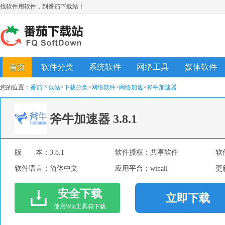
找软件用软件，到番茄下载站！
首页
软件分类
系统软件
网络工具
媒体软件
您的位置：
番茄下载站
>
下载分类
>
网络软件
>
网络加速
>
斧牛加速器
斧牛加速器
3.8.1
版 本：
3.8.1
软件授权：
共享软件
软
软件语言：
简体中文
应用平台：
winall
更
安全下载
立即下载
使用Win工具箱下载