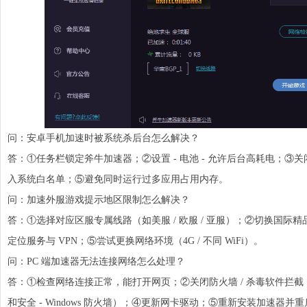
问：安卓手机加速时被系统杀后台怎么解决？
答：①任务栏锁定斧牛加速器；②设置 - 电池 - 允许后台高耗电；
入系统白名单；⑤避免同时运行过多应用占用内存。
问：加速外服游戏提示地区限制怎么解决？
答：①选择对应区服专属线路（如美服 / 欧服 / 亚服）；②切换国
定位服务与 VPN；⑤尝试更换网络环境（4G / 不同 WiFi）。
问：PC 端加速器无法连接网络怎么处理？
答：①检查网络连接正常，能打开网页；②关闭防火墙 / 杀毒软件拦截
和安全 - Windows 防火墙）；④更新网卡驱动；⑤重新安装加速器并