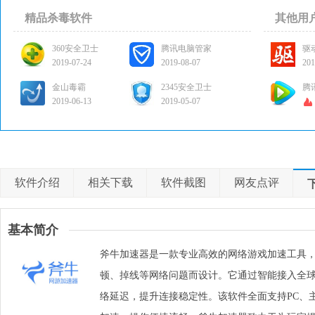
精品杀毒软件
其他用
360安全卫士
腾讯电脑管家
驱
2019-07-24
2019-08-07
201
金山毒霸
2345安全卫士
腾
2019-06-13
2019-05-07
软件介绍
相关下载
软件截图
网友点评
基本简介
斧牛加速器是一款专业高效的网络游戏加速工具
顿、掉线等网络问题而设计。它通过智能接入全
络延迟，提升连接稳定性。该软件全面支持PC、