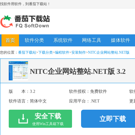
找软件用软件，到番茄下载站！
首页
软件分类
系统软件
网络工具
媒体软件
您的位置：
番茄下载站
>
下载分类
>
编程软件
>
安装制作
>
NITC企业网站整站.NET版
NITC企业网站整站.NET版
3.2
版 本：
3.2
软件授权：
免费软件
软
软件语言：
简体中文
应用平台：
.NET
更
安全下载
立即下载
使用Win工具箱下载