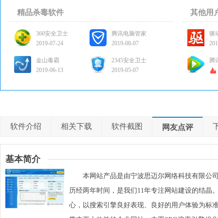
精品杀毒软件
其他用
360安全卫士
腾讯电脑管家
驱
2019-07-24
2019-08-07
201
金山毒霸
2345安全卫士
腾
2019-06-13
2019-05-07
软件介绍
相关下载
软件截图
网友点评
基本简介
本网站产品是由宁波思迈尔网络科技有限公司
历经两年时间，是我们11年专注网站建设的结晶。
心，以搜索引擎良好表现、良好的用户体验为标