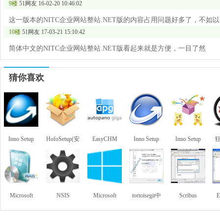
9楼
51网友
16-02-20 10:46:02
这一版本的NITC企业网站整站.NET版的内容占用问题好多了，不如
10楼
51网友
17-03-21 15:10:42
简体中文的NITC企业网站整站.NET版看起来就是方便，一目了然
猜你喜欢
Inno Setup
HofoSetup(安
EasyCHM
Inno Setup
Inno Setup
装包制作大
(chm制作工
师)
具)
Microsoft
NSIS
Microsoft
tortoisegit中
Scribus
E
Windows
Windows
文语言包