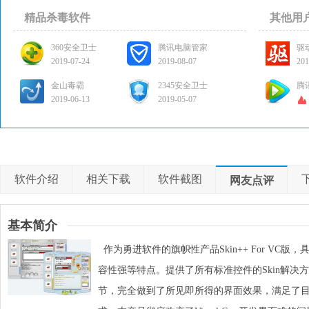
精品杀毒软件
其他用
360安全卫士
腾讯电脑管家
驱
2019-07-24
2019-08-07
201
金山毒霸
2345安全卫士
腾
2019-06-13
2019-05-07
软件介绍
相关下载
软件截图
网友点评
基本简介
作为勇进软件的旗帜性产品Skin++ For VC
容性强等特点。提供了所有标准控件的Skin解决
节，完全做到了所见即所得的界面效果，满足了目前所