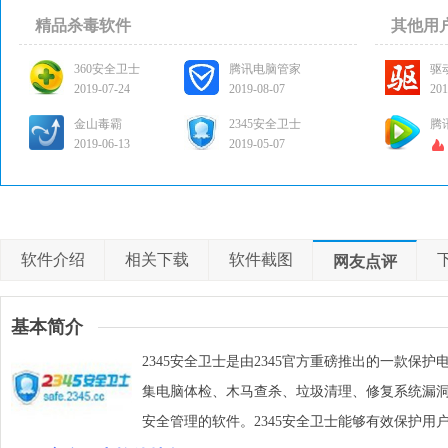
精品杀毒软件
其他用
360安全卫士
腾讯电脑管家
驱
2019-07-24
2019-08-07
201
金山毒霸
2345安全卫士
腾
2019-06-13
2019-05-07
软件介绍
相关下载
软件截图
网友点评
基本简介
2345安全卫士是由2345官方重磅推出的一款保护
集电脑体检、木马查杀、垃圾清理、修复系统漏
安全管理的软件。2345安全卫士能够有效保护