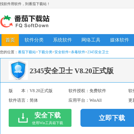
找软件用软件，到番茄下载站！
首页
软件分类
系统软件
网络工具
媒体软件
您的位置：
番茄下载站
>
下载分类
>
安全软件
>
杀毒软件
>
2345安全卫士
2345安全卫士
V8.20正式版
版 本：
V8.20正式版
软件授权：
免费软件
软
软件语言：
简体
应用平台：
WinAll
更
安全下载
立即下载
使用Win工具箱下载