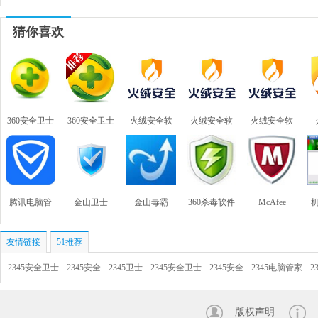
猜你喜欢
360安全卫士
360安全卫士
火绒安全软
火绒安全软
火绒安全软
件
件
件
腾讯电脑管
金山卫士
金山毒霸
360杀毒软件
McAfee
家
Stinger &
友情链接
51推荐
Raptor(迈克
2345安全卫士
2345安全
2345卫士
2345安全卫士
2345安全
2345电脑管家
2
菲杀毒软件)
版权声明