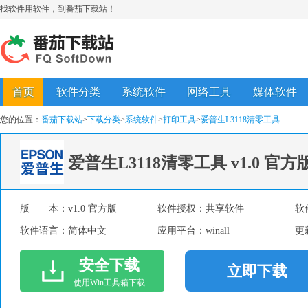
找软件用软件，到番茄下载站！
首页
软件分类
系统软件
网络工具
媒体软件
您的位置：
番茄下载站
>
下载分类
>
系统软件
>
打印工具
>
爱普生L3118清零工具
爱普生L3118清零工具
v1.0 官方
版 本：
v1.0 官方版
软件授权：
共享软件
软
软件语言：
简体中文
应用平台：
winall
更
安全下载
立即下载
使用Win工具箱下载