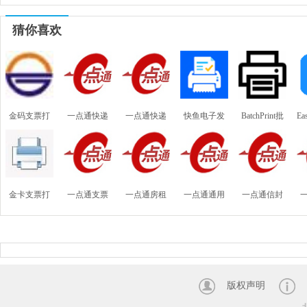
猜你喜欢
金码支票打
一点通快递
一点通快递
快鱼电子发
BatchPrint批
Ea
印软件2026
电子面单打
单打印软件
票打印工具
量打印工具
免费版
印软件
金卡支票打
一点通支票
一点通房租
一点通通用
一点通信封
印软件免费
打印软件专
物业水电收
收据打印软
打印软件
版
业版
据打印软件
件
版权声明