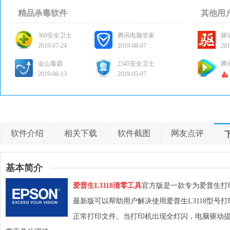
精品杀毒软件
其他用
360安全卫士
腾讯电脑管家
驱
2019-07-24
2019-08-07
201
金山毒霸
2345安全卫士
腾
2019-06-13
2019-05-07
软件介绍
相关下载
软件截图
网友点评
基本简介
爱普生L3118清零工具
官方版是一款专为爱普生打印
最新版可以帮助用户解决使用爱普生L3118型号
正常打印文件。当打印机出现全灯闪，电脑驱动提示