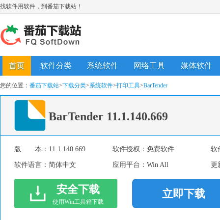
找软件用软件，到番茄下载站！
首页
软件分类
系统软件
网络工具
媒体软件
您的位置：
番茄下载站
>
下载分类
>
系统软件
>
打印工具
>
BarTender
BarTender
11.1.140.669
版 本：
11.1.140.669
软件授权：
免费软件
软
软件语言：
简体中文
应用平台：
Win All
更
安全下载
立即下载
使用Win工具箱下载