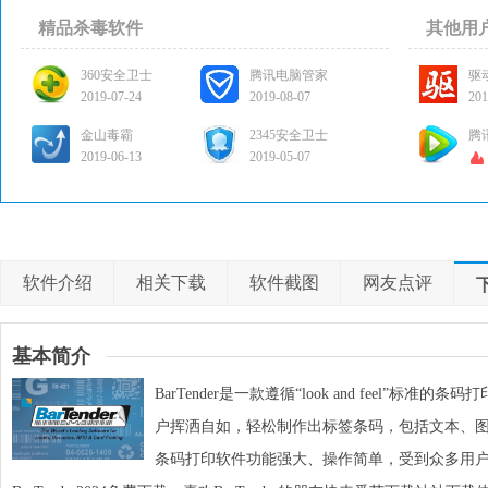
精品杀毒软件
其他用
360安全卫士
腾讯电脑管家
驱
2019-07-24
2019-08-07
201
金山毒霸
2345安全卫士
腾
2019-06-13
2019-05-07
软件介绍
相关下载
软件截图
网友点评
基本简介
BarTender
是一款遵循“look and feel”标准的
条码打
户挥洒自如，轻松制作出标签条码，包括文本、
条码打印软件功能强大、操作简单，受到众多用