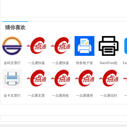
猜你喜欢
金码支票打
一点通快递
一点通快递
快鱼电子发
BatchPrint批
Ea
印软件2026
电子面单打
单打印软件
票打印工具
量打印工具
免费版
印软件
金卡支票打
一点通支票
一点通房租
一点通通用
一点通信封
印软件免费
打印软件专
物业水电收
收据打印软
打印软件
版
业版
据打印软件
件