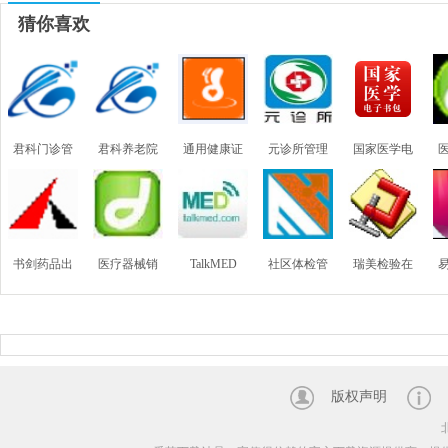
猜你喜欢
君科门诊管
君科养老院
通用健康证
元诊所管理
国家医学电
理系统
管理系统
体检表打印
系统
子书包
软件
（
书剑药品出
医疗器械销
TalkMED
社区体检管
瑞美检验在
入库及追溯
售管理系统
理软件
线管理系统
码管理系统
(唯一标示码
国家UDI共享
版权声明
上传省平台)