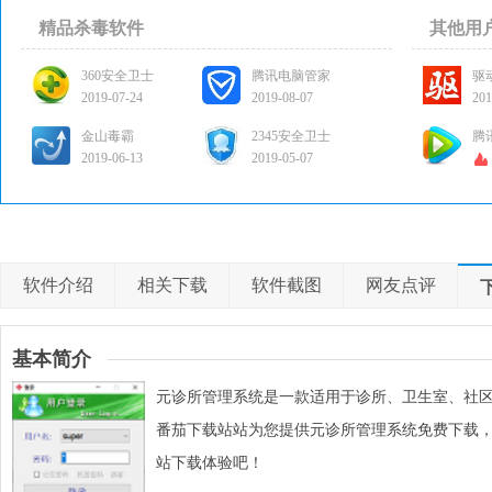
精品杀毒软件
其他用
360安全卫士
腾讯电脑管家
驱
2019-07-24
2019-08-07
201
金山毒霸
2345安全卫士
腾
2019-06-13
2019-05-07
软件介绍
相关下载
软件截图
网友点评
基本简介
元诊所管理系统是一款适用于诊所、卫生室、社区
番茄下载站站为您提供元诊所管理系统免费下载
站下载体验吧！