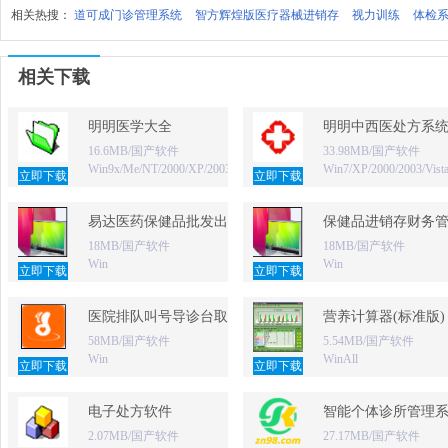
相关热搜：
道可成门诊管理系统
智方辉煌版医疗器械进销存
视力训练
体检
相关下载
明明医学大全
明明中西医处方系
16.6MB/国产软件
33.98MB/国产软件
Win9x/Me/NT/2000/XP/2003
Win7/XP/2000/2003/Vist
立即下载
立即下载
易达医药保健品批发出库单打印软件
保健品进销存财务
18MB/国产软件
18MB/国产软件
Win
Win
立即下载
立即下载
医院排队叫号导诊台取号软件
营养计算器(标准版)
58MB/国产软件
5.54MB/国产软件
Win
WinAll
立即下载
立即下载
电子处方软件
智能个体诊所管理
2.07MB/国产软件
27.17MB/国产软件