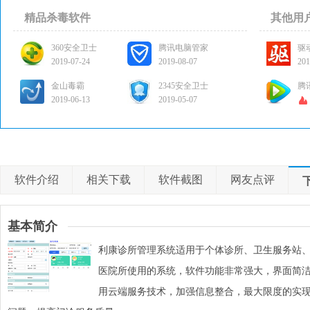
精品杀毒软件
其他用
360安全卫士
腾讯电脑管家
驱
2019-07-24
2019-08-07
201
金山毒霸
2345安全卫士
腾
2019-06-13
2019-05-07
软件介绍
相关下载
软件截图
网友点评
基本简介
利康诊所管理系统适用于个体诊所、卫生服务站
医院所使用的系统，软件功能非常强大，界面简
用云端服务技术，加强信息整合，最大限度的实