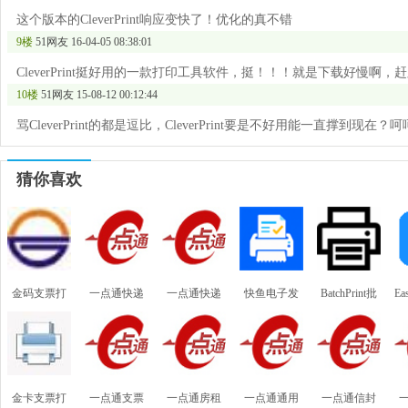
这个版本的CleverPrint响应变快了！优化的真不错
9楼
51网友
16-04-05 08:38:01
CleverPrint挺好用的一款打印工具软件，挺！！！就是下载好慢啊
10楼
51网友
15-08-12 00:12:44
骂CleverPrint的都是逗比，CleverPrint要是不好用能一直撑到现在？呵
猜你喜欢
金码支票打
一点通快递
一点通快递
快鱼电子发
BatchPrint批
Ea
印软件2026
电子面单打
单打印软件
票打印工具
量打印工具
免费版
印软件
金卡支票打
一点通支票
一点通房租
一点通通用
一点通信封