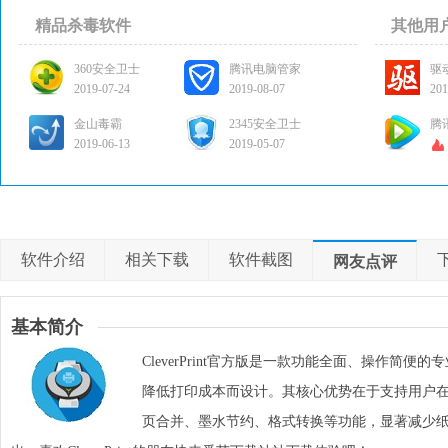
精品杀毒软件
其他用
360安全卫士
腾讯电脑管家
驱
2019-07-24
2019-08-07
201
金山毒霸
2345安全卫士
腾
2019-06-13
2019-05-07
软件介绍
相关下载
软件截图
网友点评
基本简介
CleverPrint官方版是一款功能全面、操作简
降低打印成本而设计。其核心优势在于支持用户
页合并、墨水节约、格式转换等功能，显著减少