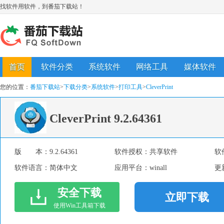
找软件用软件，到番茄下载站！
首页
软件分类
系统软件
网络工具
媒体软件
您的位置：
番茄下载站
>
下载分类
>
系统软件
>
打印工具
>
CleverPrint
CleverPrint
9.2.64361
版 本：
9.2.64361
软件授权：
共享软件
软
软件语言：
简体中文
应用平台：
winall
更
安全下载
立即下载
使用Win工具箱下载