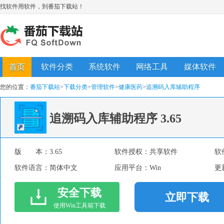
找软件用软件，到番茄下载站！
首页
软件分类
系统软件
网络工具
媒体软件
您的位置：
番茄下载站
>
下载分类
>
管理软件
>
健康医药
>
追溯码入库辅助程序
追溯码入库辅助程序
3.65
版 本：
3.65
软件授权：
共享软件
软
软件语言：
简体中文
应用平台：
Win
更
安全下载
立即下载
使用Win工具箱下载