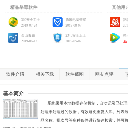
精品杀毒软件
其他用
360安全卫士
腾讯电脑管家
驱
2019-07-24
2019-08-07
201
金山毒霸
2345安全卫士
腾
2019-06-13
2019-05-07
软件介绍
相关下载
软件截图
网友点评
基本简介
系统采用本地数据存储机制，自动记录已处理
处理未处理过的数据，有效避免重复入库。列表
品名称、批次号等多种条件进行快速检索，并可将