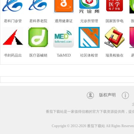
君科门诊管
君科养老院
通用健康证
元诊所管理
国家医学电
理系统
管理系统
体检表打印
系统
子书包
软件
（
书剑药品出
医疗器械销
TalkMED
社区体检管
瑞美检验在
入库及追溯
售管理系统
理软件
线管理系统
码管理系统
(唯一标示码
国家UDI共享
版权声明
上传省平台)
番茄下载站是一家值得信赖的官方下载资源提供商，提
Copyright © 2012-2026 番茄下载站 All Rights Reserve