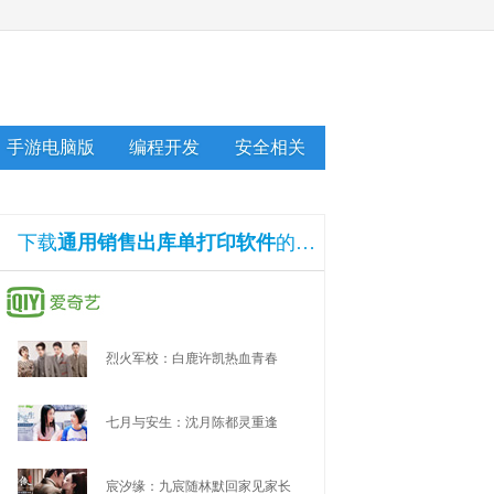
手游电脑版
编程开发
安全相关
下载
通用销售出库单打印软件
的还下载了
烈火军校：白鹿许凯热血青春
七月与安生：沈月陈都灵重逢
宸汐缘：九宸随林默回家见家长