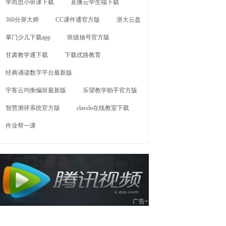
学而思小班课下载
直播云学生端下载
360分屏大师
CC课件通官方版
浙大云盘
掌门少儿下载app
班级抽号官方版
甘肃教学通下载
下载优路教育
经典诵读数字平台最新版
宇客云均衡编班最新版
乐望教学助手官方版
智慧测评系统官方版
classln在线教室下载
作业帮一课
广告×