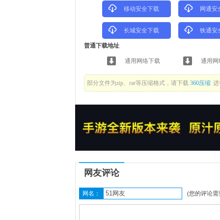
移动安全下载
网通安
长城安全下载
铁通安
普通下载地址
通用网络下载
通用网
部分文件为zip、rar等压缩格式，请下载
360压缩
进
网友评论
网名：
(您的评论需