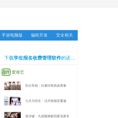
手游电脑版
编程开发
安全相关
下载
学生报名收费管理软件
的还下载了
烈火军校：白鹿许凯热血青春
七月与安生：沈月陈都灵重逢
宸汐缘：九宸随林默回家见家长