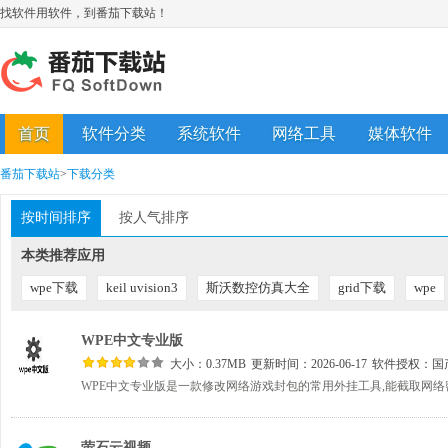
找软件用软件，到番茄下载站！
首页
软件分类
系统软件
网络工具
媒体软件
番茄下载站
>
下载分类
按时间排序
按人气排序
本类推荐应用
wpe下载
keil uvision3
斯沃数控仿真大全
grid下载
wpe
WPE中文专业版
大小：0.37MB
更新时间：2026-06-17
软件授权：
国
萤石云视频