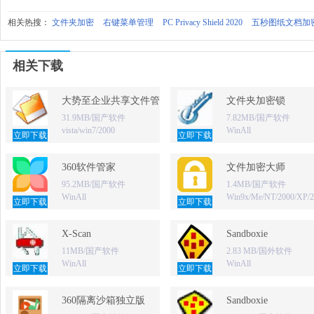
相关热搜：
文件夹加密
右键菜单管理
PC Privacy Shield 2020
五秒图纸文档加
相关下载
大势至企业共享文件管理软件
文件夹加密锁
31.9MB/国产软件
7.82MB/国产软件
vista/win7/2000
WinAll
立即下载
立即下载
360软件管家
文件加密大师
95.2MB/国产软件
1.4MB/国产软件
WinAll
Win9x/Me/NT/2000/XP/
立即下载
立即下载
X-Scan
Sandboxie
11MB/国产软件
2.83 MB/国外软件
WinAll
WinAll
立即下载
立即下载
360隔离沙箱独立版
Sandboxie