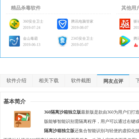
精品杀毒软件
其他用
360安全卫士
腾讯电脑管家
驱
2019-07-24
2019-08-07
201
金山毒霸
2345安全卫士
腾
2019-06-13
2019-05-07
软件介绍
相关下载
软件截图
网友点评
基本简介
360隔离沙箱独立版
最新版是款由360为用户们打
版能够智能识别需隔离程序，用户可以通过右键
隔离沙箱独立版
还集合智能识别与轻便的虚拟化