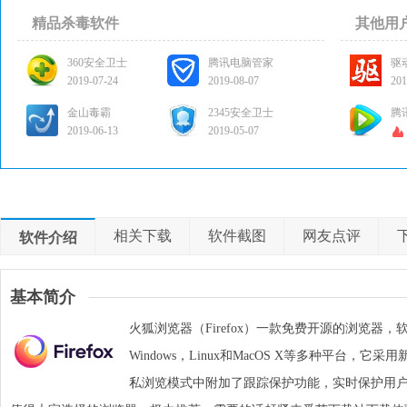
精品杀毒软件
其他用
360安全卫士
腾讯电脑管家
驱
2019-07-24
2019-08-07
201
金山毒霸
2345安全卫士
腾
2019-06-13
2019-05-07
相关下载
软件截图
网友点评
软件介绍
基本简介
火狐浏览器（Firefox）
一款免费开源的浏览器，
Windows，
Linux
和MacOS X等多种平台，它采
私浏览模式中附加了跟踪保护功能，实时保护用