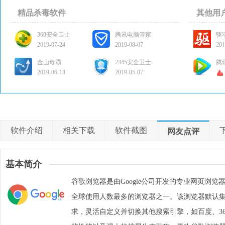
精品杀毒软件
其他用
360安全卫士
腾讯电脑管家
驱
2019-07-24
2019-08-07
201
金山毒霸
2345安全卫士
腾
2019-06-13
2019-05-07
软件介绍
相关下载
软件截图
网友点评
基本简介
谷歌浏览器是由Google公司开发的专业网页浏
全球使用人数最多的浏览器之一。该浏览器默认
求，灵活自定义并切换其他搜索引擎，如百度、3