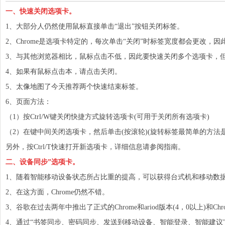
一、快速关闭选项卡。
1、大部分人仍然使用
鼠标
直接单击“退出”按钮关闭
标签
。
2、Chrome是选项卡特定的，每次单击“关闭”时标签宽度都会更改，
3、与其他浏览器相比，鼠标点击不低，因此要快速关闭多个选项卡，
4、如果有鼠标点击本，请点击关闭。
5、太像地图了今天推荐两个快速结束
标签
。
6、页面方法：
（1）按Ctrl/W键关闭快捷方式旋转选项卡(可用于关闭所有选项卡)
（2）在键中间关闭选项卡，然后单击(按滚轮)(旋转标签最简单的方法是关
另外，按Ctrl/T快速打开新选项卡，详细信息请参阅指南。
二、设备同步”选项卡。
1、随着智能
移动
设备状态所占比重的提高，可以获得台式机和移动数
2、在这方面，Chrome仍然不错。
3、谷歌在过去两年中推出了正式的Chrome和ariod版本(4，0以上)和Chro
4、通过“书签同步、密码同步、发送到移动设备、智能登录、智能建议