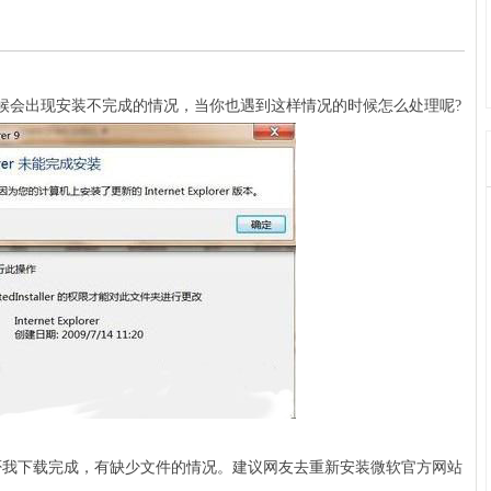
候会出现安装不完成的情况，当你也遇到这样情况的时候怎么处理呢?
否我下载完成，有缺少文件的情况。建议网友去重新安装微软官方网站