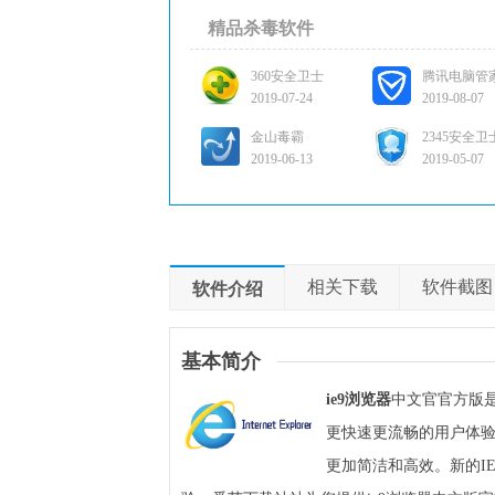
精品杀毒软件
360安全卫士
腾讯电脑管
2019-07-24
2019-08-07
金山毒霸
2345安全卫
2019-06-13
2019-05-07
相关下载
软件截图
软件介绍
基本简介
ie9浏览器
中文官官方版是由
更快速更流畅的用户体验，
更加简洁和高效。新的I