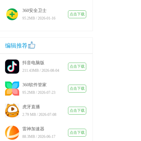
360安全卫士
点击下载
95.2MB / 2026-01-16
编辑推荐
抖音电脑版
点击下载
211.43MB / 2026-08-04
360软件管家
点击下载
95.2MB / 2026-07-23
虎牙直播
点击下载
2.79 MB / 2026-07-08
雷神加速器
点击下载
88.3MB / 2026-06-17