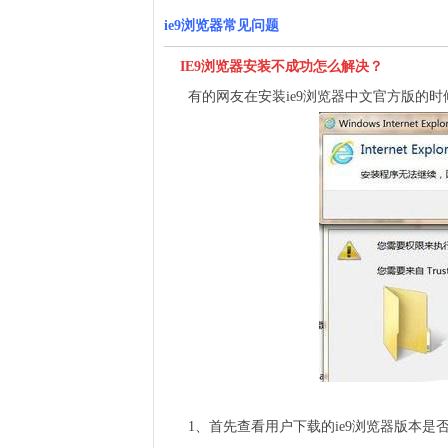
ie9浏览器常见问题
I
E9浏览器安装不成功怎么解决？
有的网友在安装ie9浏览器中文官方版的时
1、首先查看用户下载的ie9浏览器版本是