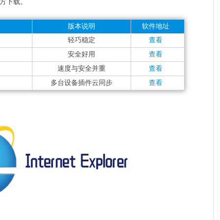
官方下载。
版本说明
软件地址
轻巧稳定
查看
安全好用
查看
速度与安全并重
查看
多台设备插件云同步
查看