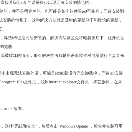
般直接升级到ie9 的话是很少出现无法安装的情形的。
缺陷的，并不是很完美的。也可能是某个软件跟ie9不兼容，导致安装到
法安装的情形了。这种解决方法就是及时的更新补丁和
微软
的更新，
了。
，导致ie9也是无法安装的。解决方法就是先将电脑重启下，让开机让
9浏览器。
系统被破坏的情况，那么解决方法就是用杀毒软件对电脑进行全盘查杀
程中出现无法安装的话，可能是ie9卸载没有完全卸载掉，导致ie9安装
m files文件夹，找到Internet explorer文件夹，将它删掉，在来
dows 7 版本。
”，选择“系统和安全”，然后点击“Windows Update”，检查并安装可用