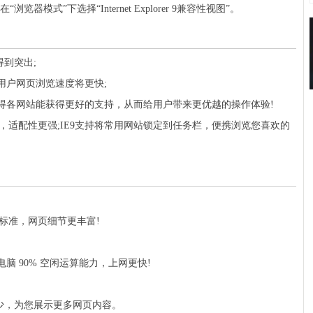
式”下选择“Internet Explorer 9兼容性视图”。
到突出;
，用户网页浏览速度将更快;
使得各网站能获得更好的支持，从而给用户带来更优越的操作体验!
是绝配，适配性更强;IE9支持将常用网站锁定到任务栏，便携浏览您喜欢的
网络标准，网页细节更丰富!
 90% 空闲运算能力，上网更快!
，为您展示更多网页内容。