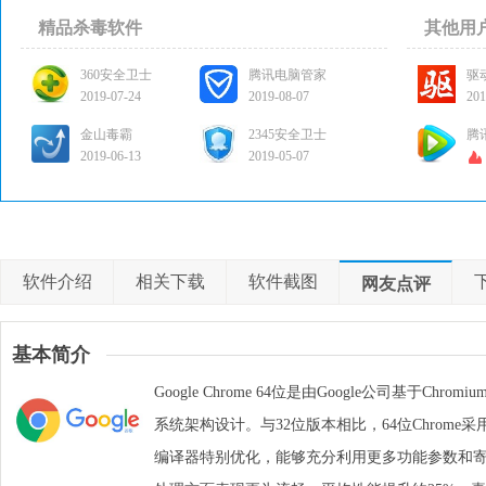
精品杀毒软件
其他用
360安全卫士
腾讯电脑管家
驱
2019-07-24
2019-08-07
201
金山毒霸
2345安全卫士
腾
2019-06-13
2019-05-07
软件介绍
相关下载
软件截图
网友点评
基本简介
Google Chrome 64位是由Google公司基于C
系统架构设计。与32位版本相比，64位Chrom
编译器特别优化，能够充分利用更多功能参数和