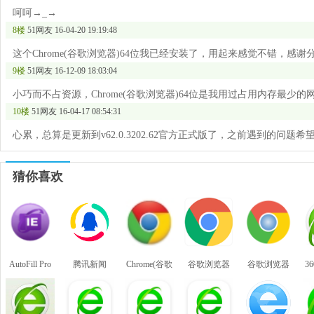
呵呵→_→
8楼
51网友
16-04-20 19:19:48
这个Chrome(谷歌浏览器)64位我已经安装了，用起来感觉不错，感谢
9楼
51网友
16-12-09 18:03:04
小巧而不占资源，Chrome(谷歌浏览器)64位是我用过占用内存最少
10楼
51网友
16-04-17 08:54:31
心累，总算是更新到v62.0.3202.62官方正式版了，之前遇到的问题
猜你喜欢
AutoFill Pro
腾讯新闻
Chrome(谷歌
谷歌浏览器
谷歌浏览器
3
网页填表工
浏览器)64位
(Google
Google